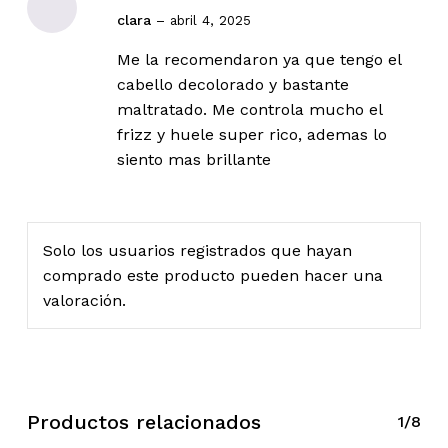
Valorado
clara
–
abril 4, 2025
con
5
de
5
Me la recomendaron ya que tengo el
cabello decolorado y bastante
maltratado. Me controla mucho el
frizz y huele super rico, ademas lo
siento mas brillante
Solo los usuarios registrados que hayan
comprado este producto pueden hacer una
valoración.
Productos relacionados
1/8