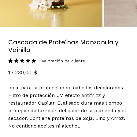
Cascada de Proteínas Manzanilla y
Vainilla
1
valoración de cliente
Valorado
1
13.230,00
$
con
5.00
de 5 en
base a
valoración
Ideal para la protección de cabellos decolorados.
de un
cliente
Filtro de protección UV, efecto antifrizz y
restaurador Capilar. El alisado dura más tiempo
protegiendo también del calor de la planchita y el
secador. Contiene proteínas de Soja, Lino y Arroz.
No contiene aceites ni alcohol.