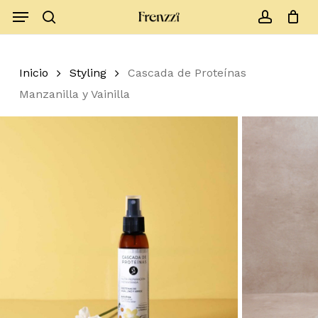
Skip
Menu
to
search
account
Close
Cart
Cart
main
content
Inicio
Styling
Cascada de Proteínas
Manzanilla y Vainilla