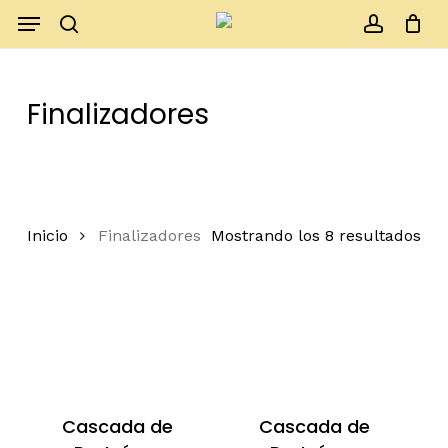
Skip
Menu
to
search
account
Close
Cart
Cart
main
content
Finalizadores
Inicio
Finalizadores
Mostrando los 8 resultados
Cascada de
Cascada de