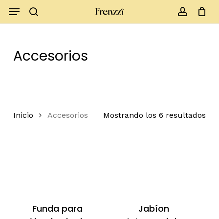
Skip
Menu
to
search
account
Close
Cart
Cart
main
content
Accesorios
Inicio
Accesorios
Mostrando los 6 resultados
Funda para
Jabíon